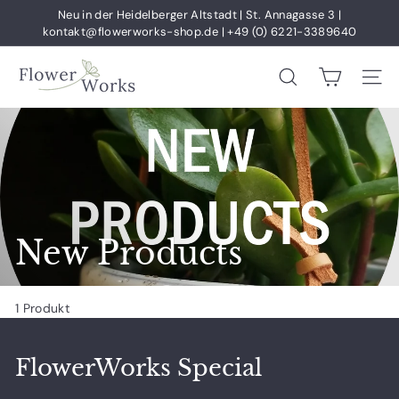
Direkt
Neu in der Heidelberger Altstadt | St. Annagasse 3 |
zum
kontakt@flowerworks-shop.de | +49 (0) 6221-3389640
Pause
Inhalt
Diashow
F
SUCHE
SEI
l
o
w
e
r
W
o
New Products
r
k
1 Produkt
s
FlowerWorks Special