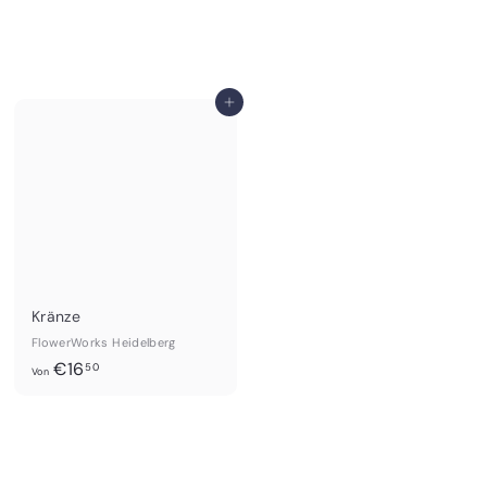
In den Einkaufswagen legen
Kränze
FlowerWorks Heidelberg
V
€16
50
Von
o
n
€
1