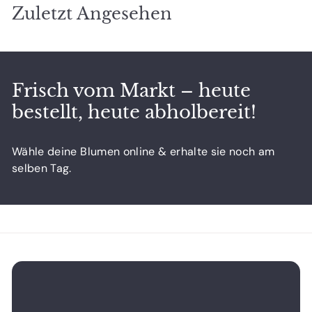
6
Zuletzt Angesehen
,
5
0
Frisch vom Markt – heute
bestellt, heute abholbereit!
Wähle deine Blumen online & erhalte sie noch am
selben Tag.