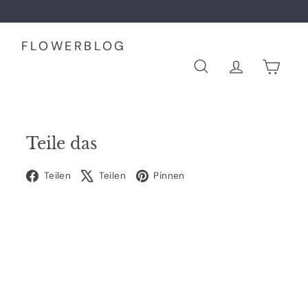
FLOWERBLOG
SUCHE
ACCOUN
EIN
Teile das
Facebook
X
Pinterest
Teilen
Teilen
Pinnen