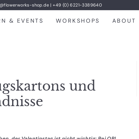
akt@flowerworks-shop.de | +49 (0) 6221-3389640
RN & EVENTS
WORKSHOPS
ABOUT
ugskartons und
ndnisse
ben, der Valentinstag ist nicht wichtig: Bei OBI