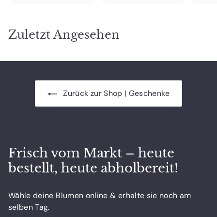
1
0
6
0
Zuletzt Angesehen
,
5
0
Zurück zur Shop | Geschenke
Frisch vom Markt – heute
bestellt, heute abholbereit!
Wähle deine Blumen online & erhalte sie noch am
selben Tag.