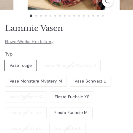
Lammie Vasen
FlowerWorks Heidelberg
Typ
Variante
Vase rouge
Vase Monstera Mystery S
ausverkauft
oder
Vase Monstera Mystery M
Vase Schwarz L
nicht
verfügbar
Variante
Vase Schwarz M
Fiesta Fuchsie XS
ausverkauft
oder
Variante
Fiesta Fuchsie S
Fiesta Fuchsie M
nicht
ausverkauft
verfügbar
oder
Variante
Variante
Fiesta Fuchsie L
Topf Blätter L
nicht