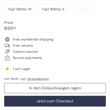
ausverkauft
ausverkauft
verfügbar
oder
oder
Variante
Topf Blätter M
Topf Blätter S
Topf klein
nicht
nicht
ausverkauf
verfügbar
verfügbar
oder
Preis
nicht
Normaler
€55,00
€55
00
verfügbar
Preis
Free worldwide shipping
Free returns
Carbon neutral
Secure payments
1 auf Lager
inkl. MwSt. zzgl.
Versandkosten
In den Einkaufswagen legen
Jetzt zum Checkout